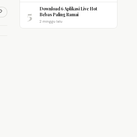
Download 6 Aplikasi Live Hot
5
opy link
Bebas Paling Ramai
m
2 minggu lalu