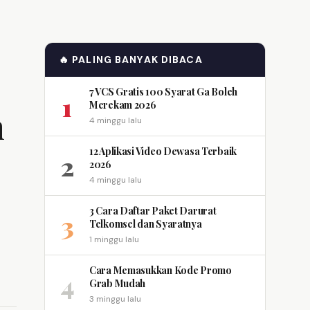
🔥 PALING BANYAK DIBACA
7 VCS Gratis 100 Syarat Ga Boleh
1
Merekam 2026
h
4 minggu lalu
12 Aplikasi Video Dewasa Terbaik
2
2026
4 minggu lalu
3 Cara Daftar Paket Darurat
3
Telkomsel dan Syaratnya
1 minggu lalu
Cara Memasukkan Kode Promo
4
Grab Mudah
3 minggu lalu