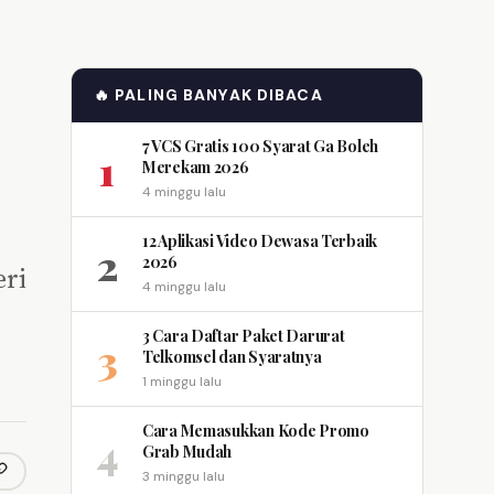
🔥 PALING BANYAK DIBACA
7 VCS Gratis 100 Syarat Ga Boleh
1
Merekam 2026
4 minggu lalu
12 Aplikasi Video Dewasa Terbaik
2
2026
eri
4 minggu lalu
3 Cara Daftar Paket Darurat
3
Telkomsel dan Syaratnya
1 minggu lalu
Cara Memasukkan Kode Promo
4
Grab Mudah
3 minggu lalu
opy link
m