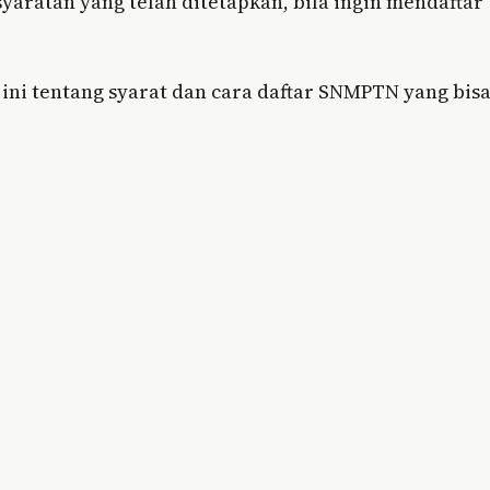
yaratan yang telah ditetapkan, bila ingin mendaftar
t ini tentang syarat dan cara daftar SNMPTN yang bis