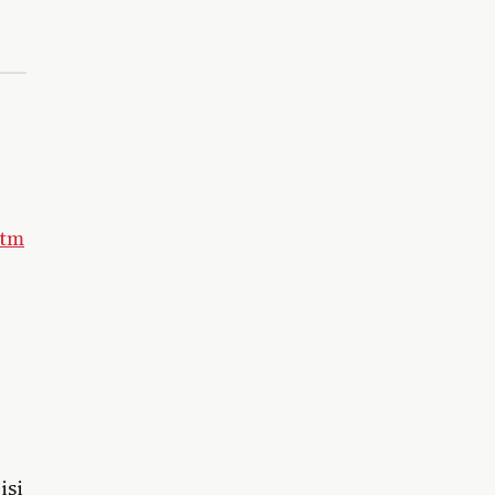
ltm
isi