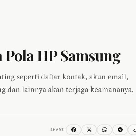
a Pola HP Samsung
ting seperti daftar kontak, akun email,
g dan lainnya akan terjaga keamananya,
SHARE:
C
Facebook
Twitter/X
WhatsApp
Telegra