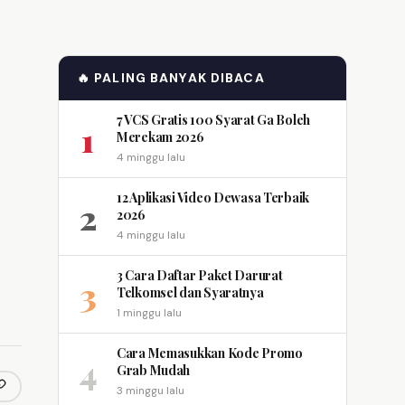
🔥 PALING BANYAK DIBACA
7 VCS Gratis 100 Syarat Ga Boleh
1
Merekam 2026
4 minggu lalu
12 Aplikasi Video Dewasa Terbaik
2
2026
4 minggu lalu
3 Cara Daftar Paket Darurat
3
Telkomsel dan Syaratnya
1 minggu lalu
Cara Memasukkan Kode Promo
4
Grab Mudah
3 minggu lalu
opy link
m