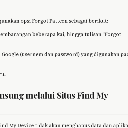
nakan opsi Forgot Pattern sebagai berikut:
embarangan beberapa kai, hingga tulisan “Forgot
n Google (usernem dan password) yang digunakan pa
ru.
msung melalui Situs Find My
ind My Device tidak akan menghapus data dan aplika