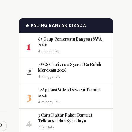
🔥 PALING BANYAK DIBACA
65 Grup Pemersatu Bangsa 18 WA
1
2026
4 minggu lalu
7 VCS Gratis 100 Syarat Ga Boleh
2
Merekam 2026
4 minggu lalu
12 Aplikasi Video Dewasa Terbaik
3
2026
4 minggu lalu
3 Cara Daftar Paket Darurat
4
Telkomsel dan Syaratnya
7 hari lalu
opy link
m