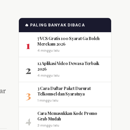
🔥 PALING BANYAK DIBACA
7 VCS Gratis 100 Syarat Ga Boleh
1
Merekam 2026
4 minggu lalu
12 Aplikasi Video Dewasa Terbaik
2
2026
4 minggu lalu
3 Cara Daftar Paket Darurat
ar
3
Telkomsel dan Syaratnya
1 minggu lalu
Cara Memasukkan Kode Promo
4
Grab Mudah
3 minggu lalu