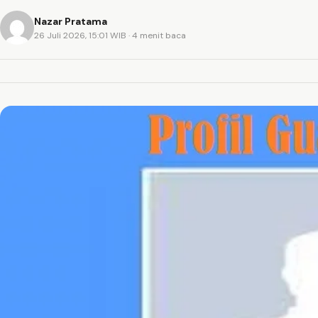
Nazar Pratama
26 Juli 2026, 15:01 WIB
· 4 menit baca