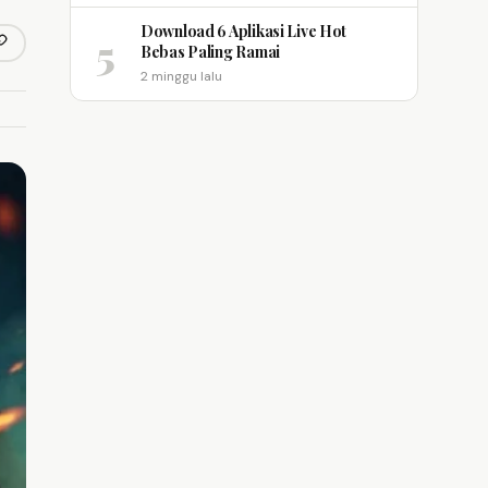
Download 6 Aplikasi Live Hot
5
opy link
Bebas Paling Ramai
m
2 minggu lalu