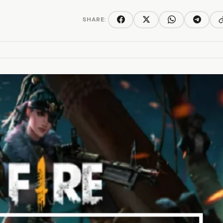
SHARE:
C
Facebook
Twitter/X
WhatsApp
Telegra