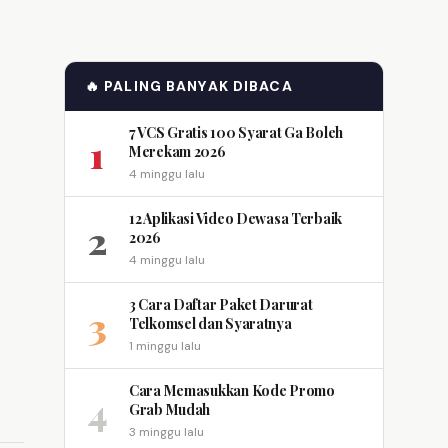
🔥 PALING BANYAK DIBACA
7 VCS Gratis 100 Syarat Ga Boleh
1
Merekam 2026
4 minggu lalu
12 Aplikasi Video Dewasa Terbaik
2
2026
4 minggu lalu
3 Cara Daftar Paket Darurat
3
Telkomsel dan Syaratnya
1 minggu lalu
Cara Memasukkan Kode Promo
4
Grab Mudah
3 minggu lalu