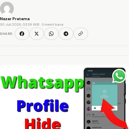
Nazar Pratama
30 Juli 2026, 03:39 WIB
· 3 menit baca
SHARE:
Copy link
Facebook
Twitter/X
WhatsApp
Telegram