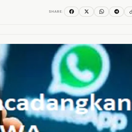
SHARE:
C
Facebook
Twitter/X
WhatsApp
Telegra