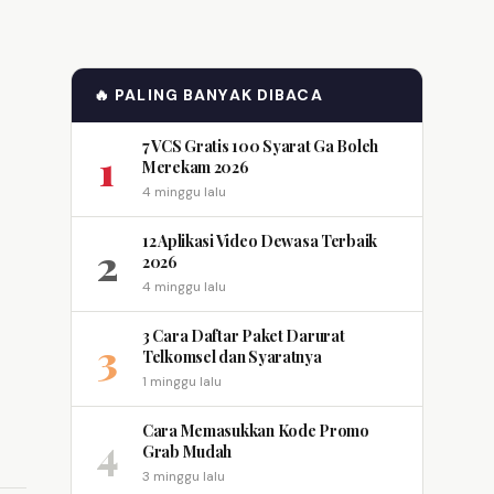
🔥 PALING BANYAK DIBACA
7 VCS Gratis 100 Syarat Ga Boleh
1
Merekam 2026
4 minggu lalu
12 Aplikasi Video Dewasa Terbaik
2
2026
4 minggu lalu
3 Cara Daftar Paket Darurat
3
Telkomsel dan Syaratnya
1 minggu lalu
Cara Memasukkan Kode Promo
4
Grab Mudah
3 minggu lalu