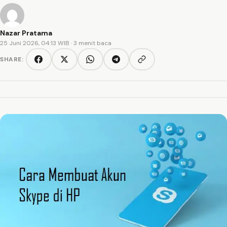
Nazar Pratama
25 Juni 2026, 04:13 WIB
· 3 menit baca
SHARE:
Copy link
Facebook
Twitter/X
WhatsApp
Telegram