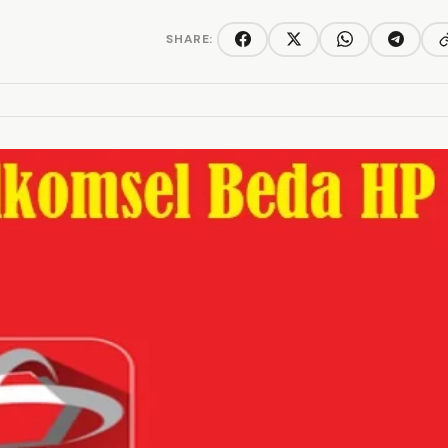
SHARE:
C
Facebook
Twitter/X
WhatsApp
Telegra