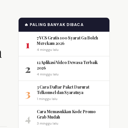
🔥 PALING BANYAK DIBACA
7 VCS Gratis 100 Syarat Ga Boleh
1
Merekam 2026
h
4 minggu lalu
12 Aplikasi Video Dewasa Terbaik
2
2026
4 minggu lalu
3 Cara Daftar Paket Darurat
3
Telkomsel dan Syaratnya
1 minggu lalu
Cara Memasukkan Kode Promo
4
Grab Mudah
3 minggu lalu