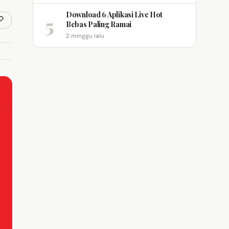
Download 6 Aplikasi Live Hot
5
opy link
Bebas Paling Ramai
m
2 minggu lalu