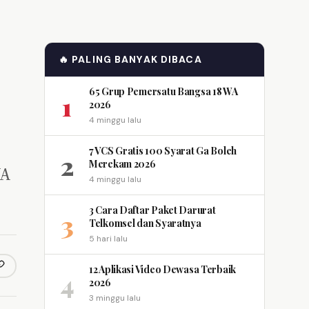
🔥 PALING BANYAK DIBACA
65 Grup Pemersatu Bangsa 18 WA
1
2026
4 minggu lalu
7 VCS Gratis 100 Syarat Ga Boleh
2
Merekam 2026
WA
4 minggu lalu
3 Cara Daftar Paket Darurat
3
Telkomsel dan Syaratnya
5 hari lalu
12 Aplikasi Video Dewasa Terbaik
opy link
m
4
2026
3 minggu lalu