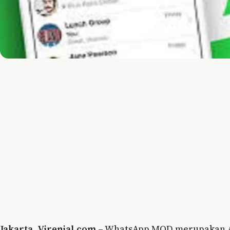
Jakarta
,
Virenial.com
– WhatsApp MOD merupakan APK