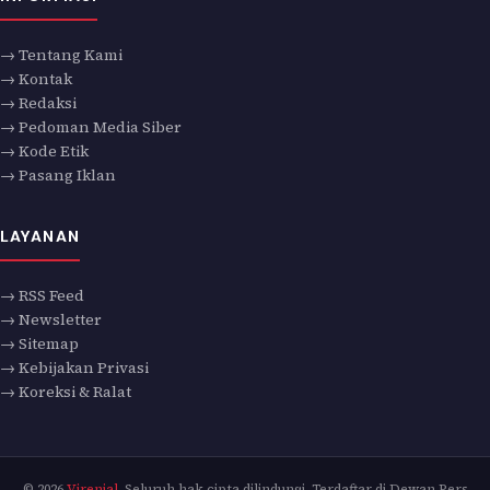
→ Tentang Kami
→ Kontak
→ Redaksi
→ Pedoman Media Siber
→ Kode Etik
→ Pasang Iklan
LAYANAN
→ RSS Feed
→ Newsletter
→ Sitemap
→ Kebijakan Privasi
→ Koreksi & Ralat
© 2026
Virenial
. Seluruh hak cipta dilindungi. Terdaftar di Dewan Pers