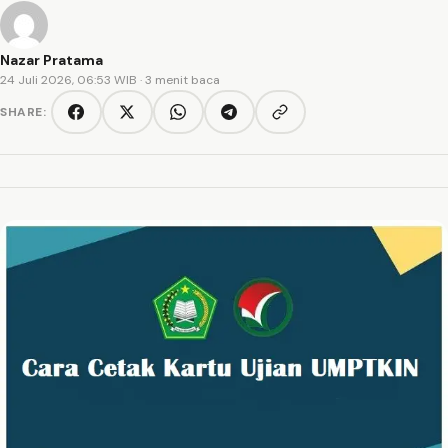
Nazar Pratama
24 Juli 2026, 06:53 WIB
· 3 menit baca
SHARE:
Copy link
Facebook
Twitter/X
WhatsApp
Telegram