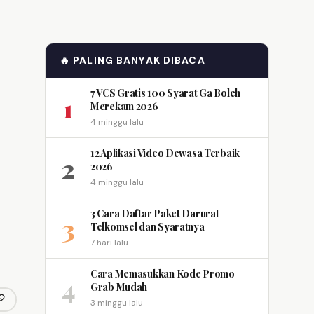
🔥 PALING BANYAK DIBACA
7 VCS Gratis 100 Syarat Ga Boleh
1
Merekam 2026
4 minggu lalu
12 Aplikasi Video Dewasa Terbaik
2
2026
4 minggu lalu
3 Cara Daftar Paket Darurat
3
Telkomsel dan Syaratnya
7 hari lalu
Cara Memasukkan Kode Promo
4
Grab Mudah
3 minggu lalu
opy link
m