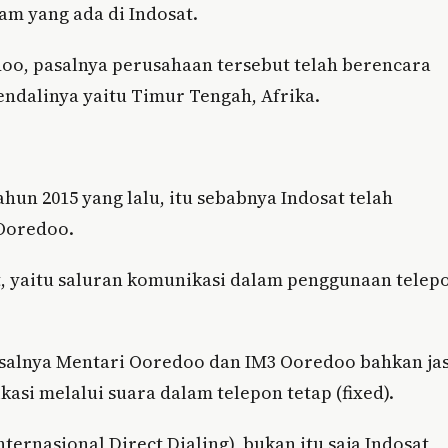
am yang ada di Indosat.
doo, pasalnya perusahaan tersebut telah berencara
ndalinya yaitu Timur Tengah, Afrika.
n 2015 yang lalu, itu sebabnya Indosat telah
 Ooredoo.
t, yaitu saluran komunikasi dalam penggunaan telep
salnya Mentari Ooredoo dan IM3 Ooredoo bahkan ja
asi melalui suara dalam telepon tetap (fixed).
ternasional Direct Dialing), bukan itu saja Indosat