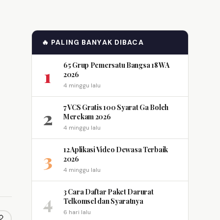
🔥 PALING BANYAK DIBACA
65 Grup Pemersatu Bangsa 18 WA
1
2026
4 minggu lalu
7 VCS Gratis 100 Syarat Ga Boleh
2
Merekam 2026
4 minggu lalu
12 Aplikasi Video Dewasa Terbaik
3
2026
4 minggu lalu
3 Cara Daftar Paket Darurat
4
Telkomsel dan Syaratnya
6 hari lalu