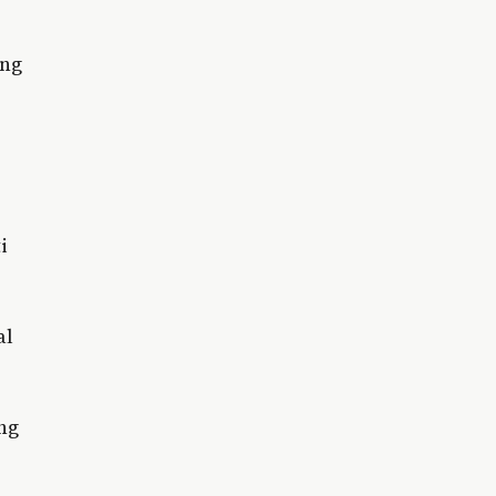
ang
i
al
ng