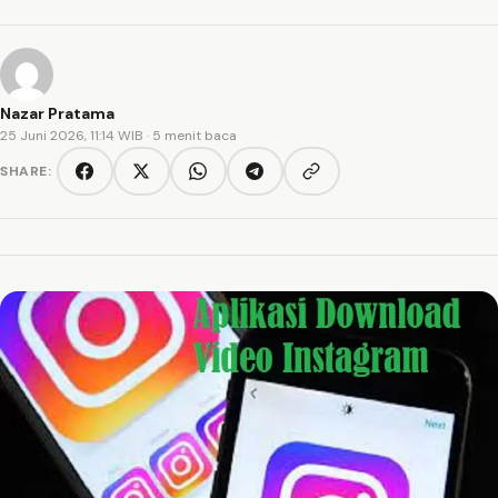
Nazar Pratama
25 Juni 2026, 11:14 WIB
· 5 menit baca
SHARE:
Copy link
Facebook
Twitter/X
WhatsApp
Telegram