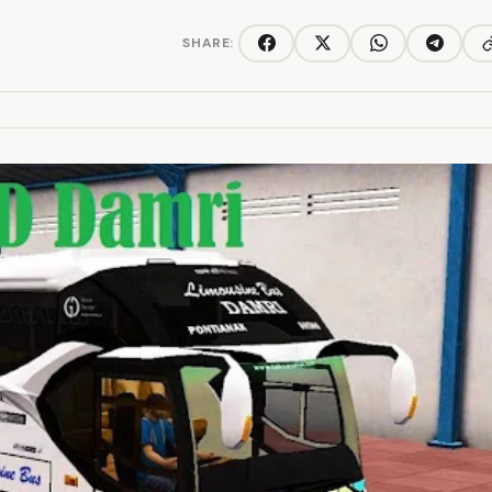
SHARE:
C
Facebook
Twitter/X
WhatsApp
Telegra