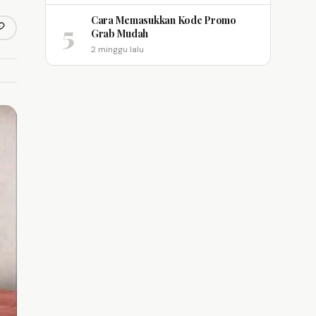
Cara Memasukkan Kode Promo
5
opy link
Grab Mudah
m
2 minggu lalu