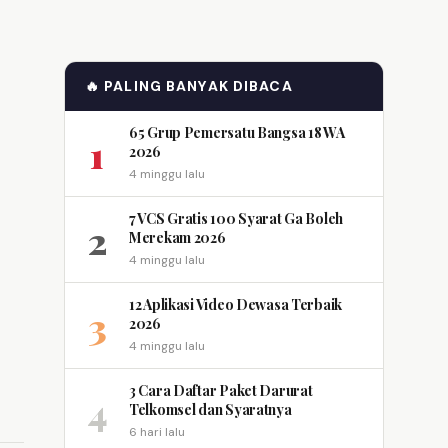
🔥 PALING BANYAK DIBACA
65 Grup Pemersatu Bangsa 18 WA
1
2026
4 minggu lalu
7 VCS Gratis 100 Syarat Ga Boleh
2
Merekam 2026
4 minggu lalu
12 Aplikasi Video Dewasa Terbaik
3
2026
4 minggu lalu
3 Cara Daftar Paket Darurat
4
Telkomsel dan Syaratnya
6 hari lalu