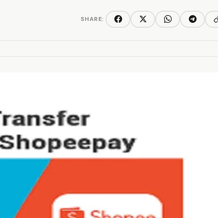
SHARE:
C
Facebook
Twitter/X
WhatsApp
Telegra