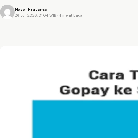
Nazar Pratama
26 Juli 2026, 01:04 WIB
· 4 menit baca