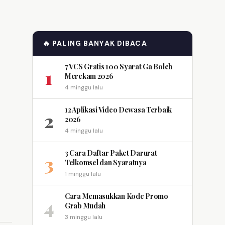
🔥 PALING BANYAK DIBACA
7 VCS Gratis 100 Syarat Ga Boleh
1
Merekam 2026
4 minggu lalu
12 Aplikasi Video Dewasa Terbaik
2
2026
4 minggu lalu
3 Cara Daftar Paket Darurat
3
Telkomsel dan Syaratnya
1 minggu lalu
Cara Memasukkan Kode Promo
4
Grab Mudah
3 minggu lalu