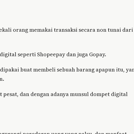
sekali orang memakai transaksi secara non tunai dari
igital seperti Shopeepay dan juga Gopay.
s dipakai buat membeli sebuah barang apapun itu, ya
n.
 pesat, dan dengan adanya munsul dompet digital
engurangi peredaran uang yang palsu, dan manfaat