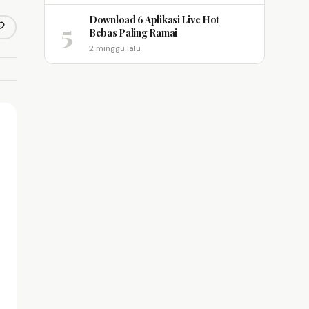
Download 6 Aplikasi Live Hot
5
opy link
Bebas Paling Ramai
m
2 minggu lalu