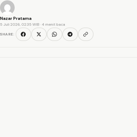
Nazar Pratama
5 Juli 2026, 02:35 WIB
· 4 menit baca
SHARE:
Copy link
Facebook
Twitter/X
WhatsApp
Telegram