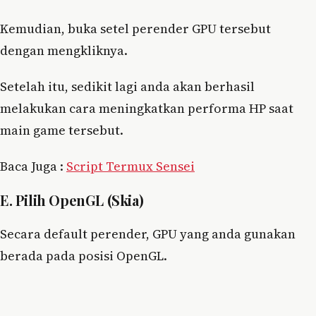
Kemudian, buka setel perender GPU tersebut
dengan mengkliknya.
Setelah itu, sedikit lagi anda akan berhasil
melakukan cara meningkatkan performa HP saat
main game tersebut.
Baca Juga :
Script Termux Sensei
E. Pilih OpenGL (Skia)
Secara default perender, GPU yang anda gunakan
berada pada posisi OpenGL.