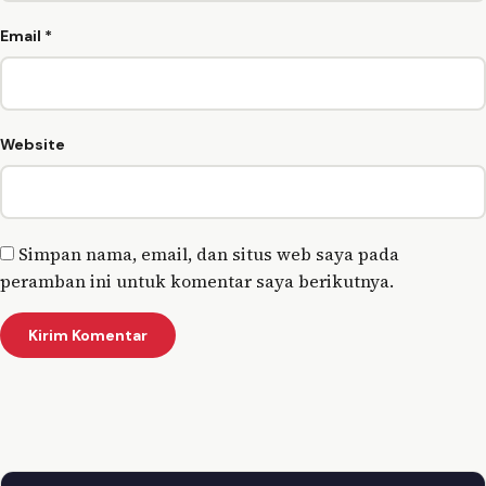
Email
*
Website
Simpan nama, email, dan situs web saya pada
peramban ini untuk komentar saya berikutnya.