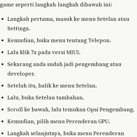
game seperti langkah-langkah dibawah ini:
Langkah pertama, masuk ke menu Setelan atau
Settings.
Kemudian, buka menu tentang Telepon.
Lalu klik 7x pada versi MIUI.
Sekarang anda sudah jadi pengembang atau
developer.
Setelah itu, balik ke menu Setelan.
Lalu, buka Setelan tambahan.
Scroll ke bawah, lalu temukan Opsi Pengembang.
Kemudian, pilih menu Perenderan GPU.
Langkah selanjutnya, buka menu Perenderan