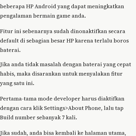
beberapa HP Android yang dapat meningkatkan
pengalaman bermain game anda.
Fitur ini sebenarnya sudah dinonaktifkan secara
default di sebagian besar HP karena terlalu boros
baterai.
Jika anda tidak masalah dengan baterai yang cepat
habis, maka disarankan untuk menyalakan fitur
yang satu ini.
Pertama-tama mode developer harus diaktifkan
dengan cara klik Settings>About Phone, lalu tap
Build number sebanyak 7 kali.
Jika sudah, anda bisa kembali ke halaman utama,