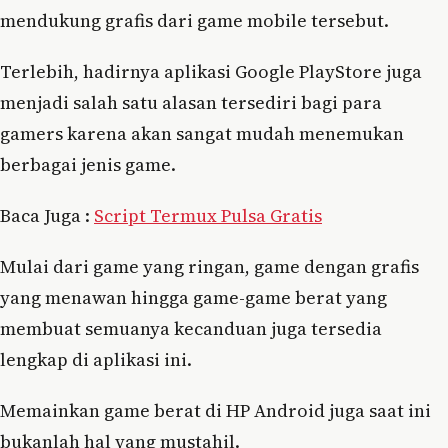
mendukung grafis dari game mobile tersebut.
Terlebih, hadirnya aplikasi Google PlayStore juga
menjadi salah satu alasan tersediri bagi para
gamers karena akan sangat mudah menemukan
berbagai jenis game.
Baca Juga :
Script Termux Pulsa Gratis
Mulai dari game yang ringan, game dengan grafis
yang menawan hingga game-game berat yang
membuat semuanya kecanduan juga tersedia
lengkap di aplikasi ini.
Memainkan game berat di HP Android juga saat ini
bukanlah hal yang mustahil.