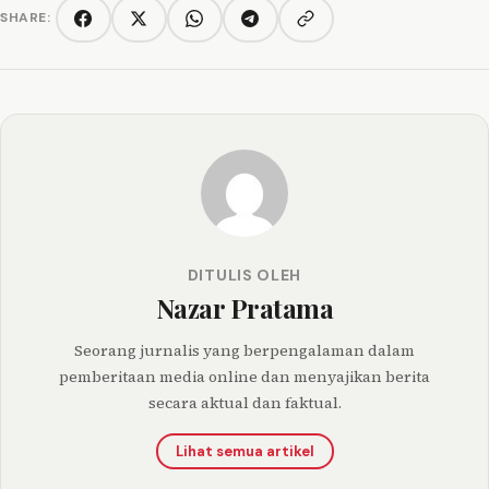
SHARE:
Copy link
Facebook
Twitter/X
WhatsApp
Telegram
DITULIS OLEH
Nazar Pratama
Seorang jurnalis yang berpengalaman dalam
pemberitaan media online dan menyajikan berita
secara aktual dan faktual.
Lihat semua artikel