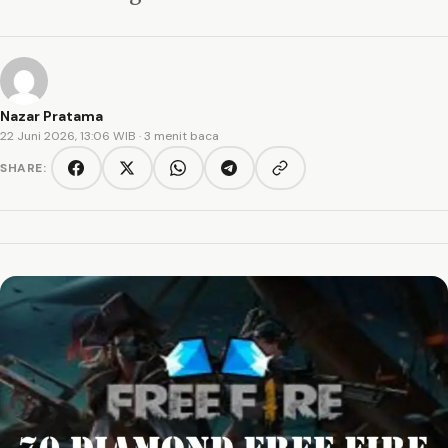
Nazar Pratama
22 Juni 2026, 13:06 WIB
· 3 menit baca
SHARE:
Copy link
Facebook
Twitter/X
WhatsApp
Telegram