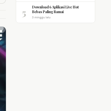
opy link
m
Download 6 Aplikasi Live Hot
5
Bebas Paling Ramai
3 minggu lalu