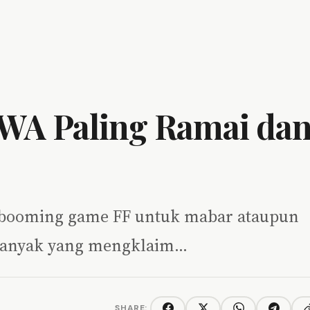
 WA Paling Ramai da
agi booming game FF untuk mabar ataupun
n banyak yang mengklaim…
SHARE: