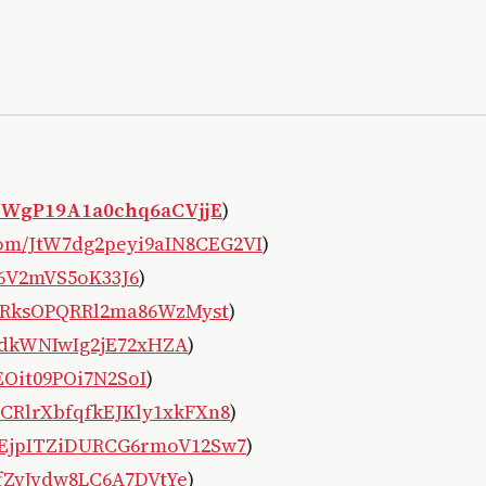
J6iWgP19A1a0chq6aCVjjE
)
.com/JtW7dg2peyi9aIN8CEG2VI
)
j6V2mVS5oK33J6
)
/IqRksOPQRRl2ma86WzMyst
)
MZdkWNIwIg2jE72xHZA
)
EOit09POi7N2SoI
)
m/CRlrXbfqfkEJKly1xkFXn8
)
m/EjpITZiDURCG6rmoV12Sw7
)
ffZyJydw8LC6A7DVtYe
)