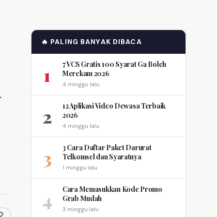
🔥 PALING BANYAK DIBACA
7 VCS Gratis 100 Syarat Ga Boleh
1
Merekam 2026
n
4 minggu lalu
12 Aplikasi Video Dewasa Terbaik
2
2026
4 minggu lalu
3 Cara Daftar Paket Darurat
3
Telkomsel dan Syaratnya
1 minggu lalu
Cara Memasukkan Kode Promo
4
Grab Mudah
3 minggu lalu