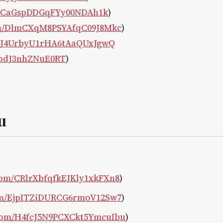
/DFCaGspDDGqFYy00NDAh1k
)
com/DlmCXqM8PSYAfqC09J8Mkc
)
om/J4UrbyU1rHA6tAaQUxJgwQ
4pdJ3nhZNuE0RT
)
u
.com/CRlrXbfqfkEJKly1xkFXn8
)
com/EjpITZiDURCG6rmoV12Sw7
)
.com/H4fcJ5N9PCXCkt5YmcuIbu
)