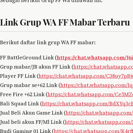
Sebagai berikut Grup FF Wa dibawah ini.
Link Grup WA FF Mabar Terbaru
Berikut daftar link grup WA FF mabar:
FF BattleGround Link (
https://chat.whatsapp.com/
Grup mabar/JB akun FF Link (
https://chat.whatsapp
Player FF Link (
https://chat.whatsapp.com/C38uy7pB
Grup mabar se+62 Link (
https://chat.whatsapp.com
Free Fire +62 Link (
https://chat.whatsapp.com/Ce5
Bali Squad Link (
https://chat.whatsapp.com/BdXYq3c
Jual Beli Akun Game Link (
https://chat.whatsapp.co
Jual beli akun FF/Ml Link (
https://chat.whatsapp.co
Budi Gaming 01 Link (
https://chat.whatsapp.com/K4r