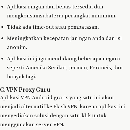
Aplikasi ringan dan bebas-tersedia dan
mengkonsumsi baterai perangkat minimum.
Tidak ada time-out atau pembatasan.
Meningkatkan kecepatan jaringan anda dan isi
anonim.
Aplikasi ini juga mendukung beberapa negara
seperti Amerika Serikat, Jerman, Perancis, dan
banyak lagi.
C. VPN Proxy Guru
Aplikasi VPN Android gratis yang satu ini akan
menjadi alternatif ke Flash VPN, karena aplikasi ini
menyediakan solusi dengan satu-klik untuk
menggunakan server VPN.