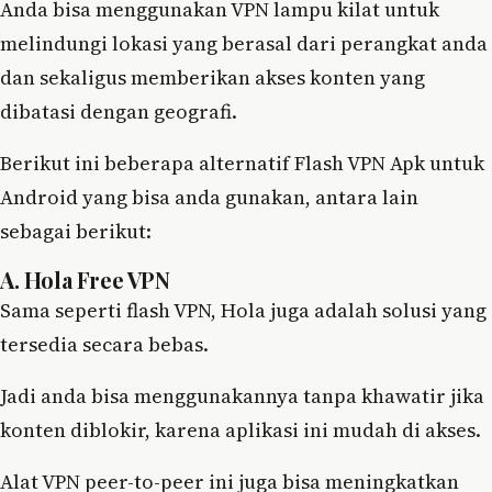
Anda bisa menggunakan VPN lampu kilat untuk
melindungi lokasi yang berasal dari perangkat anda
dan sekaligus memberikan akses konten yang
dibatasi dengan geografi.
Berikut ini beberapa alternatif Flash VPN Apk untuk
Android yang bisa anda gunakan, antara lain
sebagai berikut:
A. Hola Free VPN
Sama seperti flash VPN, Hola juga adalah solusi yang
tersedia secara bebas.
Jadi anda bisa menggunakannya tanpa khawatir jika
konten diblokir, karena aplikasi ini mudah di akses.
Alat VPN peer-to-peer ini juga bisa meningkatkan