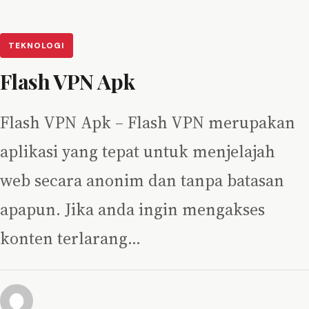
TEKNOLOGI
Flash VPN Apk
Flash VPN Apk – Flash VPN merupakan
aplikasi yang tepat untuk menjelajah
web secara anonim dan tanpa batasan
apapun. Jika anda ingin mengakses
konten terlarang…