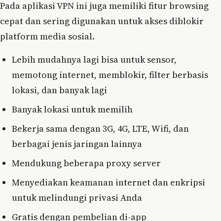
Pada aplikasi VPN ini juga memiliki fitur browsing
cepat dan sering digunakan untuk akses diblokir
platform media sosial.
Lebih mudahnya lagi bisa untuk sensor,
memotong internet, memblokir, filter berbasis
lokasi, dan banyak lagi
Banyak lokasi untuk memilih
Bekerja sama dengan 3G, 4G, LTE, Wifi, dan
berbagai jenis jaringan lainnya
Mendukung beberapa proxy server
Menyediakan keamanan internet dan enkripsi
untuk melindungi privasi Anda
Gratis dengan pembelian di-app