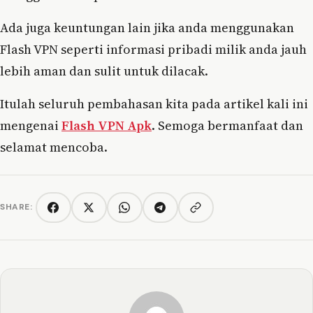
Ada juga keuntungan lain jika anda menggunakan
Flash VPN seperti informasi pribadi milik anda jauh
lebih aman dan sulit untuk dilacak.
Itulah seluruh pembahasan kita pada artikel kali ini
mengenai
Flash VPN Apk
. Semoga bermanfaat dan
selamat mencoba.
SHARE:
Copy link
Facebook
Twitter/X
WhatsApp
Telegram