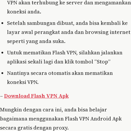
VPN akan terhubung ke server dan mengamankan
koneksi anda.
Setelah sambungan dibuat, anda bisa kembali ke
layar awal perangkat anda dan browsing internet
seperti yang anda suka.
Untuk mematikan Flash VPN, silahkan jalankan
aplikasi sekali lagi dan klik tombol “Stop”
Nantinya secara otomatis akan mematikan
koneksi VPN.
–
Download Flash VPN Apk
Mungkin dengan cara ini, anda bisa belajar
bagaimana menggunakan Flash VPN Android Apk
secara gratis dengan proxy.