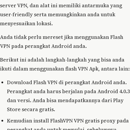
server VPN, dan alat ini memiliki antarmuka yang
user-friendly serta memungkinkan anda untuk
menyesuaikan lokasi.
Anda tidak perlu mereset jika menggunakan Flash
VPN pada perangkat Android anda.
Berikut ini adalah langkah-langkah yang bisa anda
ikuti dalam menggunakan flash VPN Apk, antara lain:
Download Flash VPN di perangkat Android anda.
Perangkat anda harus berjalan pada Android 4.0.3
dan versi. Anda bisa mendapatkannya dari Play
Store secara gratis.
Kemudian install FlashVPN VPN gratis proxy pada
perangkat anda untuk memulai, sebelumnya,