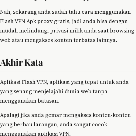
Nah, sekarang anda sudah tahu cara menggunakan
Flash VPN Apk proxy gratis, jadi anda bisa dengan
mudah melindungi privasi milik anda saat browsing
web atau mengakses konten terbatas lainnya.
Akhir Kata
Aplikasi Flash VPN, aplikasi yang tepat untuk anda
yang senang menjelajahi dunia web tanpa
menggunakan batasan.
Apalagi jika anda gemar mengakses konten-konten
yang berbau larangan, anda sangat cocok
menggunakan aplikasi VPN.