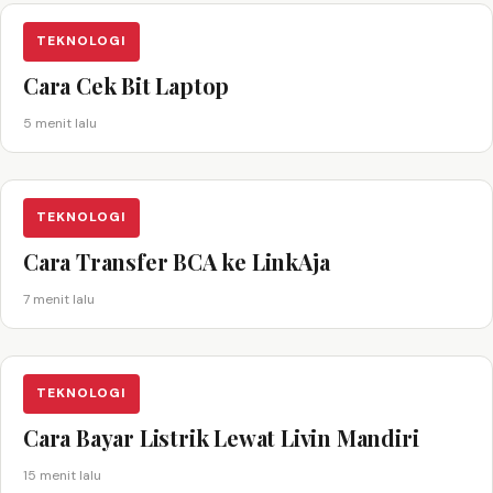
TEKNOLOGI
Cara Cek Bit Laptop
5 menit lalu
TEKNOLOGI
Cara Transfer BCA ke LinkAja
7 menit lalu
TEKNOLOGI
Cara Bayar Listrik Lewat Livin Mandiri
15 menit lalu