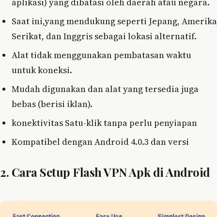
aplikasi) yang dibatasi oleh daerah atau negara.
Saat ini,yang mendukung seperti Jepang, Amerika
Serikat, dan Inggris sebagai lokasi alternatif.
Alat tidak menggunakan pembatasan waktu
untuk koneksi.
Mudah digunakan dan alat yang tersedia juga
bebas (berisi iklan).
konektivitas Satu-klik tanpa perlu penyiapan
Kompatibel dengan Android 4.0.3 dan versi
2. Cara Setup Flash VPN Apk di Android