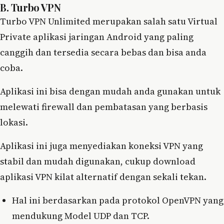
B. Turbo VPN
Turbo VPN Unlimited merupakan salah satu Virtual
Private aplikasi jaringan Android yang paling
canggih dan tersedia secara bebas dan bisa anda
coba.
Aplikasi ini bisa dengan mudah anda gunakan untuk
melewati firewall dan pembatasan yang berbasis
lokasi.
Aplikasi ini juga menyediakan koneksi VPN yang
stabil dan mudah digunakan, cukup download
aplikasi VPN kilat alternatif dengan sekali tekan.
Hal ini berdasarkan pada protokol OpenVPN yang
mendukung Model UDP dan TCP.