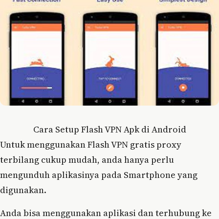
Cara Setup Flash VPN Apk di Android
Untuk menggunakan Flash VPN gratis proxy
terbilang cukup mudah, anda hanya perlu
mengunduh aplikasinya pada Smartphone yang
digunakan.
Anda bisa menggunakan aplikasi dan terhubung ke