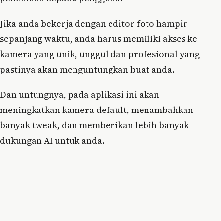
Jika anda bekerja dengan editor foto hampir
sepanjang waktu, anda harus memiliki akses ke
kamera yang unik, unggul dan profesional yang
pastinya akan menguntungkan buat anda.
Dan untungnya, pada aplikasi ini akan
meningkatkan kamera default, menambahkan
banyak tweak, dan memberikan lebih banyak
dukungan AI untuk anda.