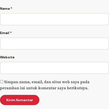
Nama
*
Email
*
Website
Simpan nama, email, dan situs web saya pada
peramban ini untuk komentar saya berikutnya.