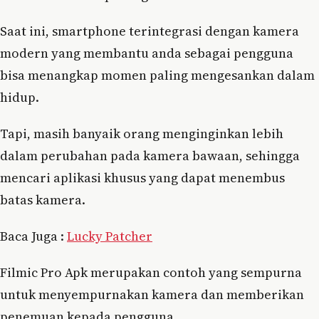
Saat ini, smartphone terintegrasi dengan kamera
modern yang membantu anda sebagai pengguna
bisa menangkap momen paling mengesankan dalam
hidup.
Tapi, masih banyaik orang menginginkan lebih
dalam perubahan pada kamera bawaan, sehingga
mencari aplikasi khusus yang dapat menembus
batas kamera.
Baca Juga :
Lucky Patcher
Filmic Pro Apk merupakan contoh yang sempurna
untuk menyempurnakan kamera dan memberikan
penemuan kepada pengguna.