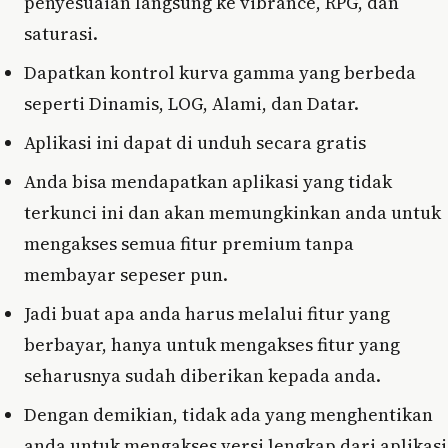
penyesuaian langsung ke vibrance, RPG, dan
saturasi.
Dapatkan kontrol kurva gamma yang berbeda
seperti Dinamis, LOG, Alami, dan Datar.
Aplikasi ini dapat di unduh secara gratis
Anda bisa mendapatkan aplikasi yang tidak
terkunci ini dan akan memungkinkan anda untuk
mengakses semua fitur premium tanpa
membayar sepeser pun.
Jadi buat apa anda harus melalui fitur yang
berbayar, hanya untuk mengakses fitur yang
seharusnya sudah diberikan kepada anda.
Dengan demikian, tidak ada yang menghentikan
anda untuk mengakses versi lengkap dari aplikasi