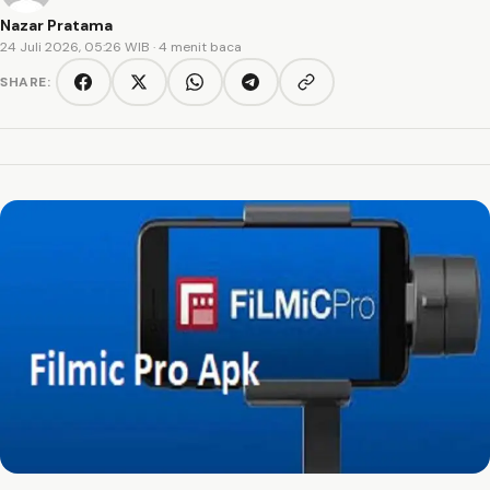
Nazar Pratama
24 Juli 2026, 05:26 WIB
· 4 menit baca
SHARE:
Copy link
Facebook
Twitter/X
WhatsApp
Telegram