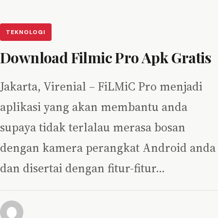
TEKNOLOGI
Download Filmic Pro Apk Gratis
Jakarta, Virenial – FiLMiC Pro menjadi
aplikasi yang akan membantu anda
supaya tidak terlalau merasa bosan
dengan kamera perangkat Android anda
dan disertai dengan fitur-fitur…