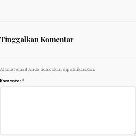
Tinggalkan Komentar
Alamat email Anda tidak akan dipublikasikan.
Komentar
*