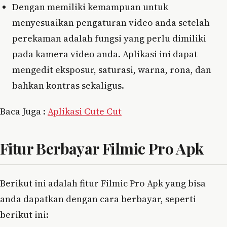
Dengan memiliki kemampuan untuk
menyesuaikan pengaturan video anda setelah
perekaman adalah fungsi yang perlu dimiliki
pada kamera video anda. Aplikasi ini dapat
mengedit eksposur, saturasi, warna, rona, dan
bahkan kontras sekaligus.
Baca Juga :
Aplikasi Cute Cut
Fitur Berbayar Filmic Pro Apk
Berikut ini adalah fitur Filmic Pro Apk yang bisa
anda dapatkan dengan cara berbayar, seperti
berikut ini: