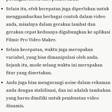
Selain itu, efek kecepatan juga diperlukan untuk
menggambarkan berbagai contoh dalam video
anda, misalnya dalam gerakan lambat dan
gerakan cepat keduanya digabungkan ke aplikasi
Filmic Pro Video Maker.
Selain kecepatan, waktu juga merupakan
variabel, yang bisa dimanipulasi oleh anda.
Sejauh itu, mode selang waktu ini merupakan
fitur yang disertakan.
Anda juga bisa mengurangi noise dalam rekaman
anda dengan stabilisasi, dan ini adalah tambahan
yang harus dimiliki untuk pembuatan video
dinamis.