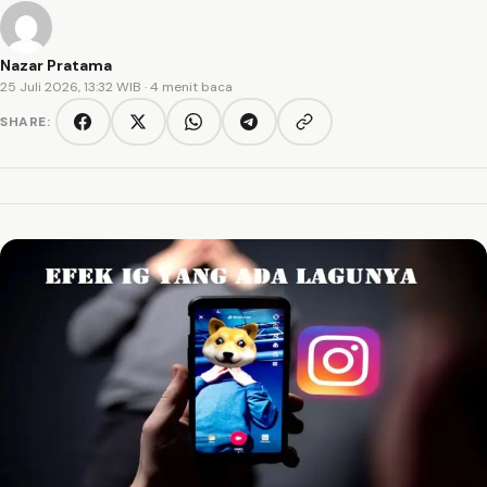
Nazar Pratama
25 Juli 2026, 13:32 WIB
· 4 menit baca
SHARE:
Copy link
Facebook
Twitter/X
WhatsApp
Telegram