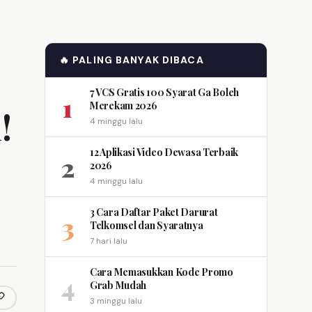
🔥 PALING BANYAK DIBACA
7 VCS Gratis 100 Syarat Ga Boleh
1
Merekam 2026
!
4 minggu lalu
12 Aplikasi Video Dewasa Terbaik
2
2026
4 minggu lalu
3 Cara Daftar Paket Darurat
3
Telkomsel dan Syaratnya
7 hari lalu
Cara Memasukkan Kode Promo
4
Grab Mudah
3 minggu lalu
opy link
m