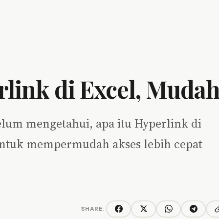
ink di Excel, Mudah
elum mengetahui, apa itu Hyperlink di
i untuk mempermudah akses lebih cepat
SHARE:
C
Facebook
Twitter/X
WhatsApp
Telegra