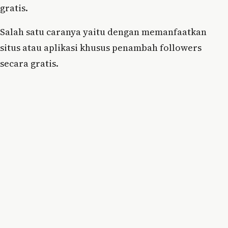
gratis.
Salah satu caranya yaitu dengan memanfaatkan
situs atau aplikasi khusus penambah followers
secara gratis.