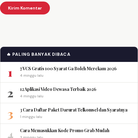
🔥 PALING BANYAK DIBACA
1
7 VCS Gratis 100 Syarat Ga Boleh Merekam 2026
4 minggu lalu
2
12 Aplikasi Video Dewasa Terbaik 2026
4 minggu lalu
3
3 Cara Daftar Paket Darurat Telkomsel dan Syaratnya
1 minggu lalu
4
Cara Memasukkan Kode Promo Grab Mudah
3 minggu lalu