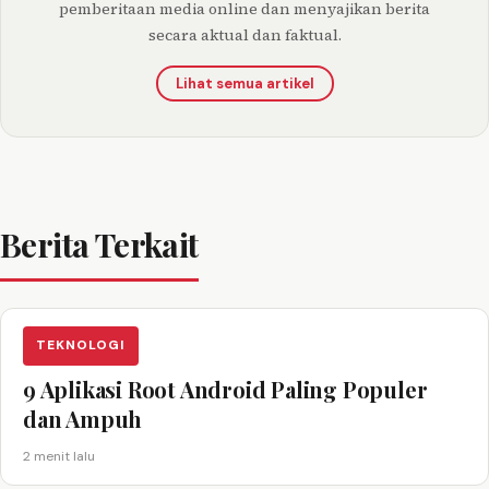
pemberitaan media online dan menyajikan berita
secara aktual dan faktual.
Lihat semua artikel
Berita Terkait
TEKNOLOGI
9 Aplikasi Root Android Paling Populer
dan Ampuh
2 menit lalu