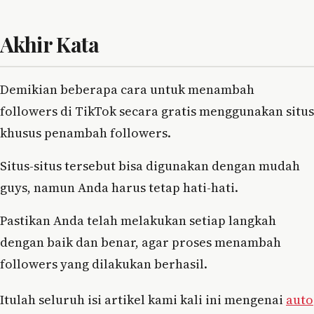
Akhir Kata
Demikian beberapa cara untuk menambah
followers di TikTok secara gratis menggunakan situs
khusus penambah followers.
Situs-situs tersebut bisa digunakan dengan mudah
guys, namun Anda harus tetap hati-hati.
Pastikan Anda telah melakukan setiap langkah
dengan baik dan benar, agar proses menambah
followers yang dilakukan berhasil.
Itulah seluruh isi artikel kami kali ini mengenai
auto