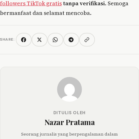
followers TikTok gratis
tanpa verifikasi
. Semoga
bermanfaat dan selamat mencoba.
SHARE:
Copy link
Facebook
Twitter/X
WhatsApp
Telegram
DITULIS OLEH
Nazar Pratama
Seorang jurnalis yang berpengalaman dalam