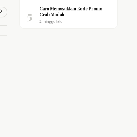
Cara Memasukkan Kode Promo
5
opy link
Grab Mudah
m
2 minggu lalu