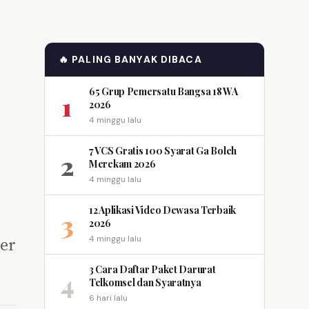
🔥 PALING BANYAK DIBACA
65 Grup Pemersatu Bangsa 18 WA
1
2026
4 minggu lalu
7 VCS Gratis 100 Syarat Ga Boleh
2
Merekam 2026
4 minggu lalu
12 Aplikasi Video Dewasa Terbaik
3
2026
ber
4 minggu lalu
3 Cara Daftar Paket Darurat
4
Telkomsel dan Syaratnya
6 hari lalu