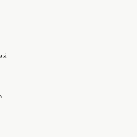
asi
a