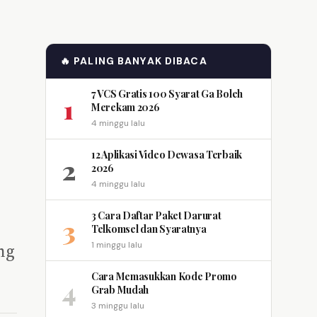
🔥 PALING BANYAK DIBACA
7 VCS Gratis 100 Syarat Ga Boleh
1
Merekam 2026
4 minggu lalu
12 Aplikasi Video Dewasa Terbaik
2
2026
4 minggu lalu
3 Cara Daftar Paket Darurat
3
Telkomsel dan Syaratnya
ng
1 minggu lalu
Cara Memasukkan Kode Promo
4
Grab Mudah
3 minggu lalu