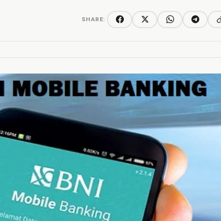
SHARE:
C
Facebook
Twitter/X
WhatsApp
Telegra