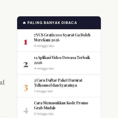
🔥 PALING BANYAK DIBACA
7 VCS Gratis 100 Syarat Ga Boleh
1
Merekam 2026
4 minggu lalu
12 Aplikasi Video Dewasa Terbaik
2
2026
4 minggu lalu
3 Cara Daftar Paket Darurat
al
3
Telkomsel dan Syaratnya
1 minggu lalu
Cara Memasukkan Kode Promo
4
Grab Mudah
3 minggu lalu