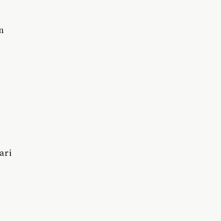
n
ari