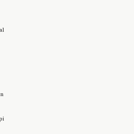
al
an
pi