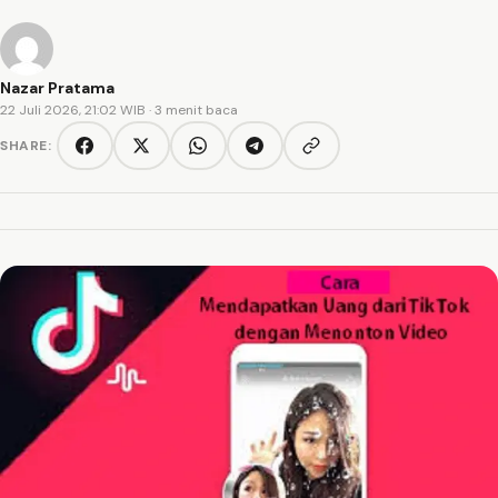
Nazar Pratama
22 Juli 2026, 21:02 WIB
· 3 menit baca
SHARE:
Copy link
Facebook
Twitter/X
WhatsApp
Telegram