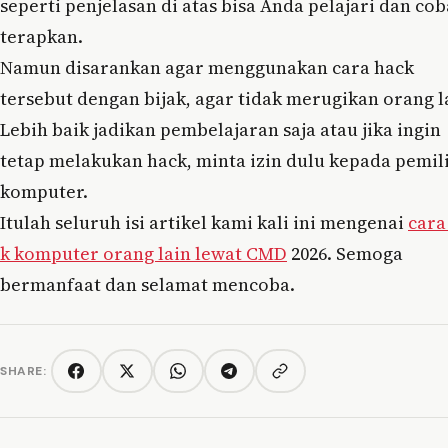
seperti penjelasan di atas bisa Anda pelajari dan cob
terapkan.
Namun disarankan agar menggunakan cara hack
tersebut dengan bijak, agar tidak merugikan orang l
Lebih baik jadikan pembelajaran saja atau jika ingin
tetap melakukan hack, minta izin dulu kepada pemil
komputer.
Itulah seluruh isi artikel kami kali ini mengenai
cara
k komputer orang lain lewat CMD
2026. Semoga
bermanfaat dan selamat mencoba.
SHARE:
Copy link
Facebook
Twitter/X
WhatsApp
Telegram