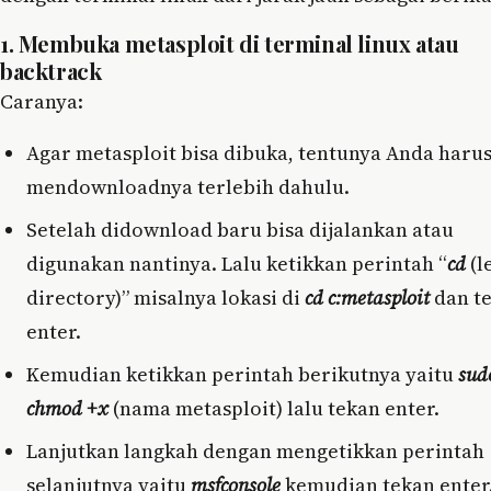
1. Membuka metasploit di terminal linux atau
backtrack
Caranya:
Agar metasploit bisa dibuka, tentunya Anda haru
mendownloadnya terlebih dahulu.
Setelah didownload baru bisa dijalankan atau
digunakan nantinya. Lalu ketikkan perintah “
cd
(l
directory)” misalnya lokasi di
cd c:metasploit
dan t
enter.
Kemudian ketikkan perintah berikutnya yaitu
sud
chmod +x
(nama metasploit) lalu tekan enter.
Lanjutkan langkah dengan mengetikkan perintah
selanjutnya yaitu
msfconsole
kemudian tekan enter