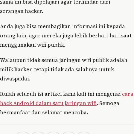
sama ini bisa dipelajari agar terhindar dari
serangan hacker.
Anda juga bisa membagikan informasi ini kepada
orang lain, agar mereka juga lebih berhati-hati saat
menggunakan wifi publik.
Walaupun tidak semua jaringan wifi publik adalah
milik hacker, tetapi tidak ada salahnya untuk
diwaspadai.
Itulah seluruh isi artikel kami kali ini mengenai
cara
hack Android dalam satu jaringan wifi
. Semoga
bermanfaat dan selamat mencoba.