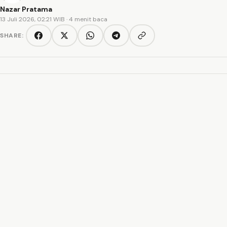
Nazar Pratama
13 Juli 2026, 02:21 WIB
· 4 menit baca
SHARE:
Copy link
Facebook
Twitter/X
WhatsApp
Telegram