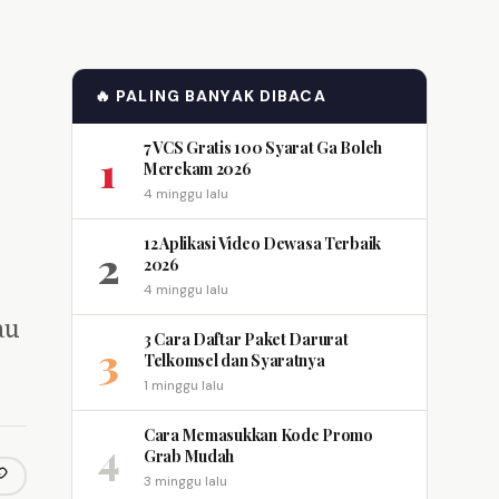
🔥 PALING BANYAK DIBACA
7 VCS Gratis 100 Syarat Ga Boleh
1
Merekam 2026
4 minggu lalu
12 Aplikasi Video Dewasa Terbaik
2
2026
4 minggu lalu
au
3 Cara Daftar Paket Darurat
3
Telkomsel dan Syaratnya
1 minggu lalu
Cara Memasukkan Kode Promo
4
Grab Mudah
3 minggu lalu
opy link
m