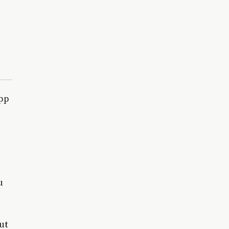
pp
u
ut