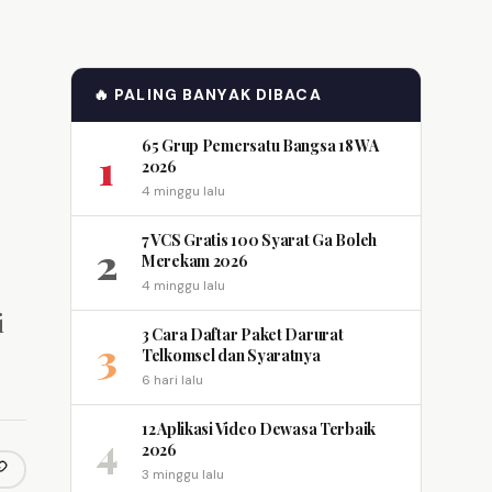
🔥 PALING BANYAK DIBACA
65 Grup Pemersatu Bangsa 18 WA
1
2026
4 minggu lalu
7 VCS Gratis 100 Syarat Ga Boleh
2
Merekam 2026
4 minggu lalu
i
3 Cara Daftar Paket Darurat
3
Telkomsel dan Syaratnya
6 hari lalu
12 Aplikasi Video Dewasa Terbaik
4
2026
3 minggu lalu
opy link
m