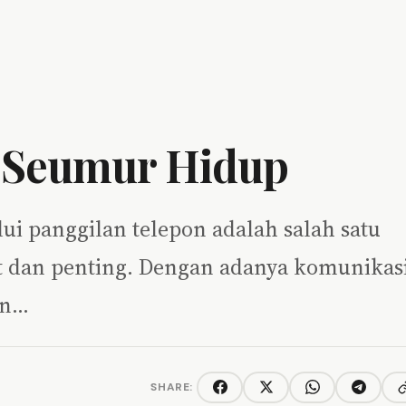
s Seumur Hidup
ui panggilan telepon adalah salah satu
t dan penting. Dengan adanya komunikas
an…
SHARE:
C
Facebook
Twitter/X
WhatsApp
Telegra