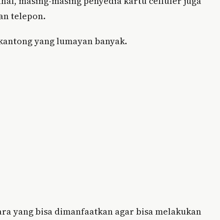
al, masing-masing penyedia kartu celluler juga
an telepon.
i kantong yang lumayan banyak.
cara yang bisa dimanfaatkan agar bisa melakukan