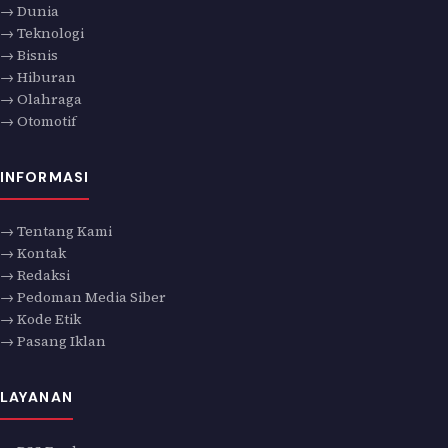
→ Dunia
→ Teknologi
→ Bisnis
→ Hiburan
→ Olahraga
→ Otomotif
INFORMASI
→ Tentang Kami
→ Kontak
→ Redaksi
→ Pedoman Media Siber
→ Kode Etik
→ Pasang Iklan
LAYANAN