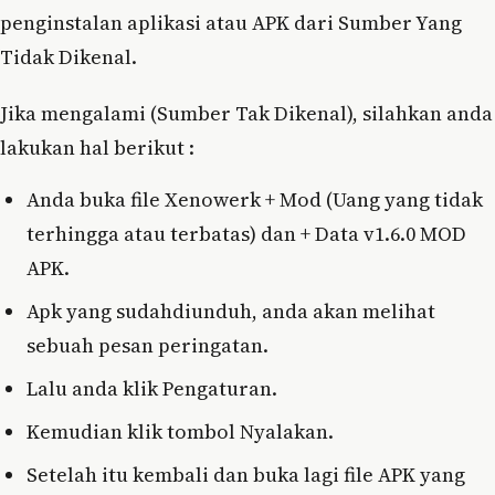
penginstalan aplikasi atau APK dari Sumber Yang
Tidak Dikenal.
Jika mengalami (Sumber Tak Dikenal), silahkan anda
lakukan hal berikut :
Anda buka file Xenowerk + Mod (Uang yang tidak
terhingga atau terbatas) dan + Data v1.6.0 MOD
APK.
Apk yang sudahdiunduh, anda akan melihat
sebuah pesan peringatan.
Lalu anda klik Pengaturan.
Kemudian klik tombol Nyalakan.
Setelah itu kembali dan buka lagi file APK yang