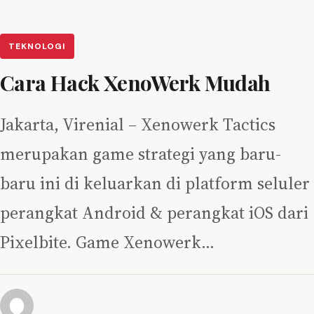
TEKNOLOGI
Cara Hack XenoWerk Mudah
Jakarta, Virenial – Xenowerk Tactics
merupakan game strategi yang baru-
baru ini di keluarkan di platform seluler
perangkat Android & perangkat iOS dari
Pixelbite. Game Xenowerk…