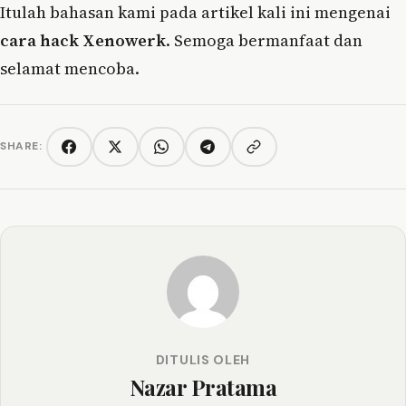
Itulah bahasan kami pada artikel kali ini mengenai
cara hack Xenowerk
. Semoga bermanfaat dan
selamat mencoba.
SHARE:
Copy link
Facebook
Twitter/X
WhatsApp
Telegram
DITULIS OLEH
Nazar Pratama