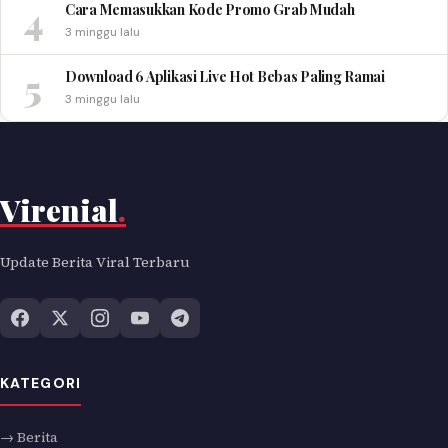
4
Cara Memasukkan Kode Promo Grab Mudah
3 minggu lalu
5
Download 6 Aplikasi Live Hot Bebas Paling Ramai
3 minggu lalu
Virenial
.
Update Berita Viral Terbaru
KATEGORI
→ Berita