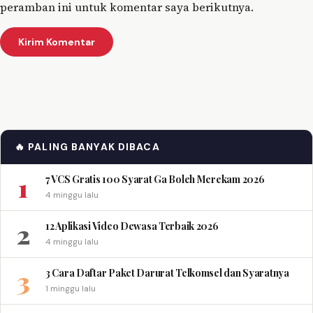
peramban ini untuk komentar saya berikutnya.
🔥 PALING BANYAK DIBACA
1
7 VCS Gratis 100 Syarat Ga Boleh Merekam 2026
4 minggu lalu
2
12 Aplikasi Video Dewasa Terbaik 2026
4 minggu lalu
3
3 Cara Daftar Paket Darurat Telkomsel dan Syaratnya
1 minggu lalu