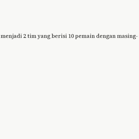
 menjadi 2 tim yang berisi 10 pemain dengan masing-