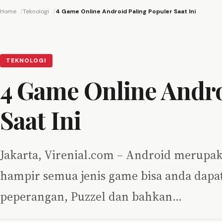
Home
Teknologi
4 Game Online Android Paling Populer Saat Ini
TEKNOLOGI
4 Game Online Andro
Saat Ini
Jakarta, Virenial.com – Android merupa
hampir semua jenis game bisa anda dapat
peperangan, Puzzel dan bahkan…