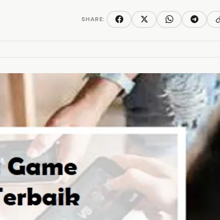
SHARE:
C
Facebook
Twitter/X
WhatsApp
Telegra