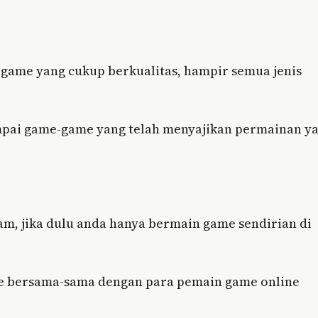
ame yang cukup berkualitas, hampir semua jenis
mpai game-game yang telah menyajikan permainan y
m, jika dulu anda hanya bermain game sendirian di
ne bersama-sama dengan para pemain game online