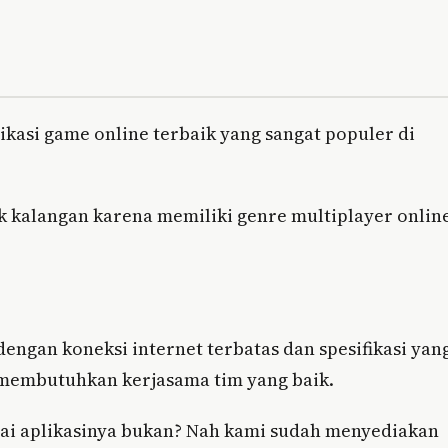
kasi game online terbaik yang sangat populer di
k kalangan karena memiliki genre multiplayer onlin
engan koneksi internet terbatas dan spesifikasi yan
n membutuhkan kerjasama tim yang baik.
ai aplikasinya bukan? Nah kami sudah menyediakan