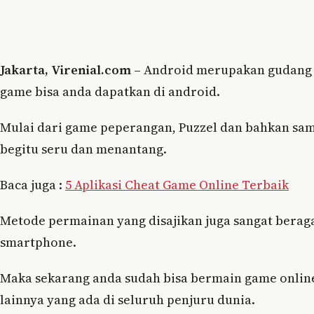
Jakarta, Virenial.com –
Android merupakan gudang g
game bisa anda dapatkan di android.
Mulai dari game peperangan, Puzzel dan bahkan sa
begitu seru dan menantang.
Baca juga :
5 Aplikasi Cheat Game Online Terbaik
Metode permainan yang disajikan juga sangat beraga
smartphone.
Maka sekarang anda sudah bisa bermain game onli
lainnya yang ada di seluruh penjuru dunia.