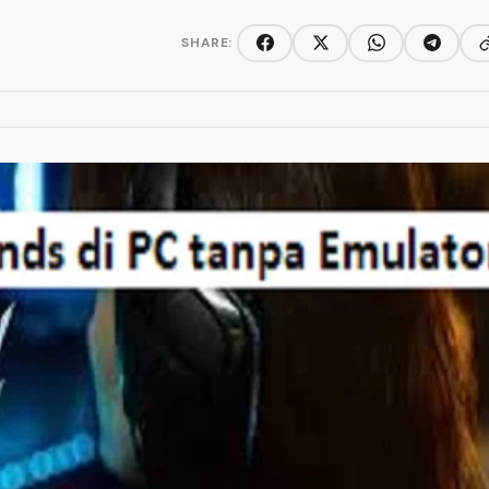
SHARE:
C
Facebook
Twitter/X
WhatsApp
Telegra