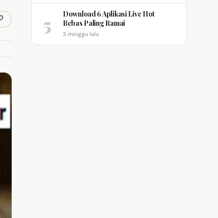
Download 6 Aplikasi Live Hot
5
opy link
Bebas Paling Ramai
m
3 minggu lalu