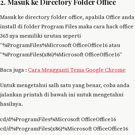
2. Masuk ke Directory Folder Office
Masuk ke directory folder office, apabila Office anda
install di folder Program Files maka cara hack office
365 nya memiliki urutan seperti
“%ProgramFiles%Microsoft OfficeOffice16 atau
“%ProgramFiles(x86)%Microsoft OfficeOffice16”
Baca juga :
Cara Mengganti Tema Google Chrome
Untuk mengetahui salh satu yang benar, coba anda
jalankan printah di bawah ini untuk mengetahui
hasilnya.
cd/d%ProgramFiles%Microsoft OfficeOffice16
cd/d%ProgramFiles(x86)%Microsoft OfficeOffice16