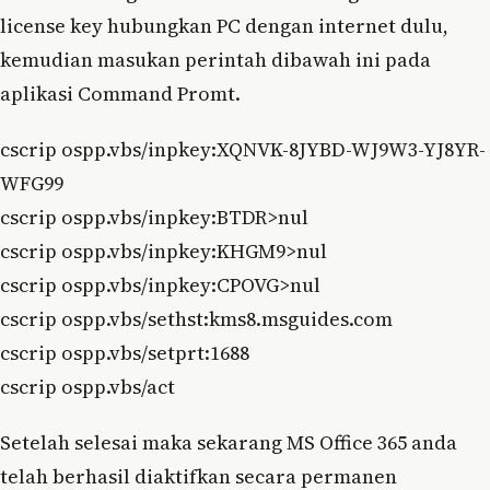
license key hubungkan PC dengan internet dulu,
kemudian masukan perintah dibawah ini pada
aplikasi Command Promt.
cscrip ospp.vbs/inpkey:XQNVK-8JYBD-WJ9W3-YJ8YR-
WFG99
cscrip ospp.vbs/inpkey:BTDR>nul
cscrip ospp.vbs/inpkey:KHGM9>nul
cscrip ospp.vbs/inpkey:CPOVG>nul
cscrip ospp.vbs/sethst:kms8.msguides.com
cscrip ospp.vbs/setprt:1688
cscrip ospp.vbs/act
Setelah selesai maka sekarang MS Office 365 anda
telah berhasil diaktifkan secara permanen