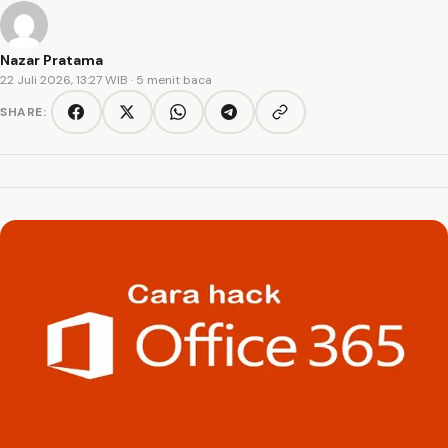
Nazar Pratama
22 Juli 2026, 13:27 WIB
· 5 menit baca
SHARE:
Copy link
Facebook
Twitter/X
WhatsApp
Telegram