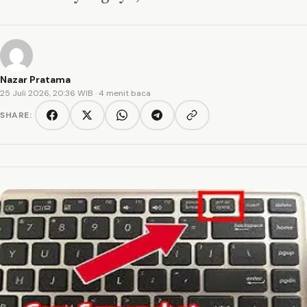
Nazar Pratama
25 Juli 2026, 20:36 WIB
· 4 menit baca
SHARE:
Copy link
Facebook
Twitter/X
WhatsApp
Telegram