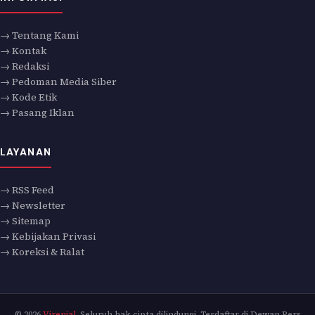
→ Tentang Kami
→ Kontak
→ Redaksi
→ Pedoman Media Siber
→ Kode Etik
→ Pasang Iklan
LAYANAN
→ RSS Feed
→ Newsletter
→ Sitemap
→ Kebijakan Privasi
→ Koreksi & Ralat
© 2026
Virenial
. Seluruh hak cipta dilindungi. Terdaftar di Dewan Pers