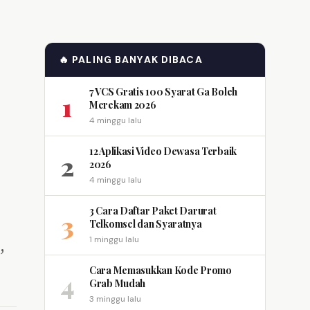
🔥 PALING BANYAK DIBACA
7 VCS Gratis 100 Syarat Ga Boleh
1
Merekam 2026
4 minggu lalu
12 Aplikasi Video Dewasa Terbaik
2
2026
4 minggu lalu
3 Cara Daftar Paket Darurat
3
Telkomsel dan Syaratnya
,
1 minggu lalu
Cara Memasukkan Kode Promo
4
Grab Mudah
3 minggu lalu