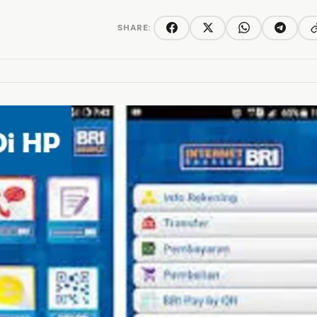
SHARE:
C
Facebook
Twitter/X
WhatsApp
Telegra