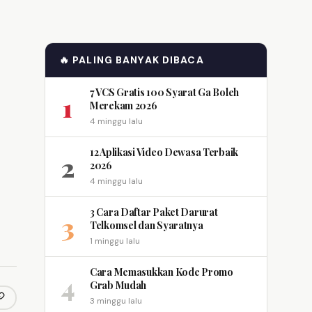
🔥 PALING BANYAK DIBACA
7 VCS Gratis 100 Syarat Ga Boleh
1
Merekam 2026
4 minggu lalu
12 Aplikasi Video Dewasa Terbaik
2
2026
4 minggu lalu
3 Cara Daftar Paket Darurat
3
Telkomsel dan Syaratnya
1 minggu lalu
Cara Memasukkan Kode Promo
4
Grab Mudah
3 minggu lalu
opy link
m