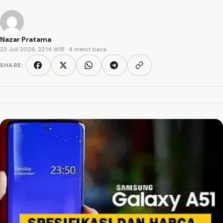
Nazar Pratama
23 Juli 2026, 22:14 WIB
· 4 menit baca
SHARE:
Copy link
Facebook
Twitter/X
WhatsApp
Telegram