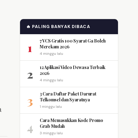
🔥 PALING BANYAK DIBACA
7 VCS Gratis 100 Syarat Ga Boleh
1
Merekam 2026
4 minggu lalu
12 Aplikasi Video Dewasa Terbaik
2
2026
4 minggu lalu
3 Cara Daftar Paket Darurat
3
Telkomsel dan Syaratnya
a
1 minggu lalu
Cara Memasukkan Kode Promo
4
Grab Mudah
3 minggu lalu