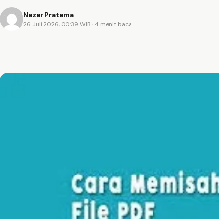
Nazar Pratama
26 Juli 2026, 00:39 WIB
· 4 menit baca