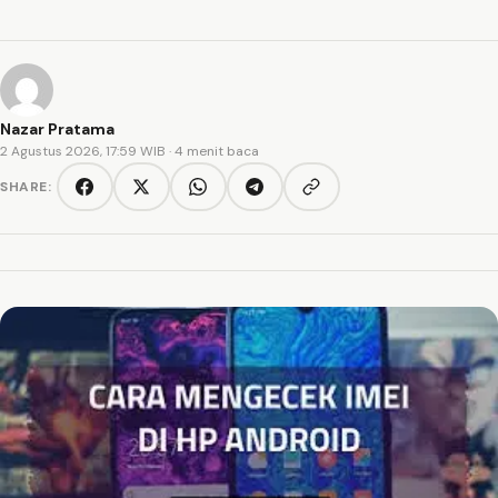
Nazar Pratama
2 Agustus 2026, 17:59 WIB
· 4 menit baca
SHARE:
Copy link
Facebook
Twitter/X
WhatsApp
Telegram