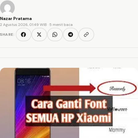
Nazar Pratama
2 Agustus 2026, 01:49 WIB
· 5 menit baca
SHARE:
Copy link
Facebook
Twitter/X
WhatsApp
Telegram