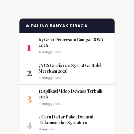
🔥 PALING BANYAK DIBACA
65 Grup Pemersatu Bangsa 18 WA
1
2026
4 minggu lalu
7 VCS Gratis 100 Syarat Ga Boleh
2
Merekam 2026
4 minggu lalu
12 Aplikasi Video Dewasa Terbaik
3
2026
4 minggu lalu
3 Cara Daftar Paket Darurat
4
Telkomsel dan Syaratnya
6 hari lalu