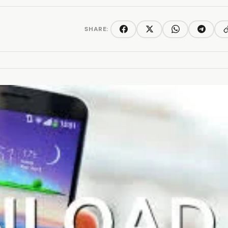
SHARE:
C
Facebook
Twitter/X
WhatsApp
Telegra