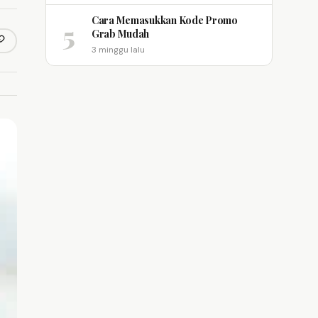
Cara Memasukkan Kode Promo
5
Grab Mudah
opy link
m
3 minggu lalu