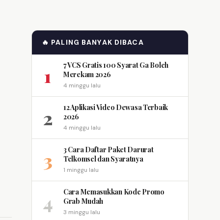
🔥 PALING BANYAK DIBACA
7 VCS Gratis 100 Syarat Ga Boleh
1
Merekam 2026
4 minggu lalu
12 Aplikasi Video Dewasa Terbaik
2
2026
4 minggu lalu
3 Cara Daftar Paket Darurat
3
Telkomsel dan Syaratnya
1 minggu lalu
Cara Memasukkan Kode Promo
4
Grab Mudah
3 minggu lalu