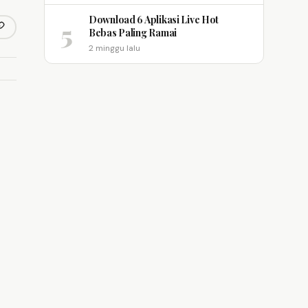
Download 6 Aplikasi Live Hot
5
opy link
Bebas Paling Ramai
m
2 minggu lalu