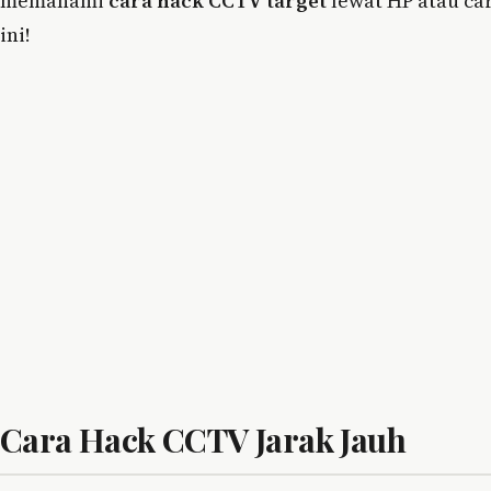
memahami
cara hack CCTV target
lewat HP atau ca
ini!
Cara Hack CCTV Jarak Jauh