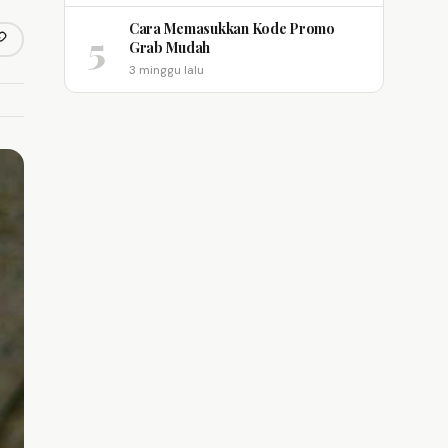
Cara Memasukkan Kode Promo
5
opy link
Grab Mudah
m
3 minggu lalu