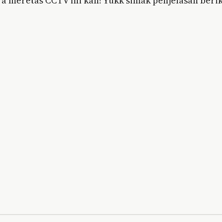
ra meretas CCTV ini kan! Yukk simak penjelasan beri