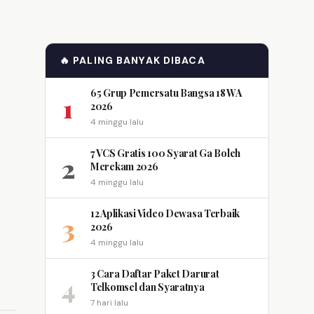
🔥 PALING BANYAK DIBACA
65 Grup Pemersatu Bangsa 18 WA
1
2026
4 minggu lalu
7 VCS Gratis 100 Syarat Ga Boleh
2
Merekam 2026
4 minggu lalu
12 Aplikasi Video Dewasa Terbaik
3
2026
4 minggu lalu
3 Cara Daftar Paket Darurat
4
Telkomsel dan Syaratnya
7 hari lalu