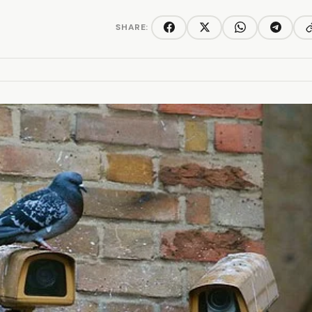
SHARE:
C
Facebook
Twitter/X
WhatsApp
Telegra