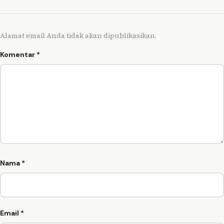
Alamat email Anda tidak akan dipublikasikan.
Komentar
*
Nama
*
Email
*