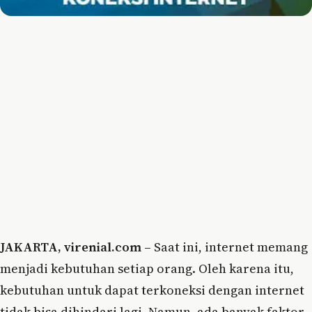
JAKARTA, virenial.com –
Saat ini, internet memang
menjadi kebutuhan setiap orang. Oleh karena itu,
kebutuhan untuk dapat terkoneksi dengan internet
tidak bisa dihindari lagi. Namun, ada banyak faktor