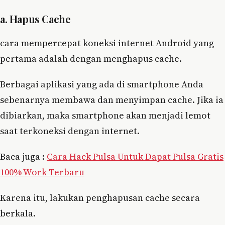
a. Hapus Cache
cara mempercepat koneksi internet Android yang
pertama adalah dengan menghapus cache.
Berbagai aplikasi yang ada di smartphone Anda
sebenarnya membawa dan menyimpan cache. Jika ia
dibiarkan, maka smartphone akan menjadi lemot
saat terkoneksi dengan internet.
Baca juga :
Cara Hack Pulsa Untuk Dapat Pulsa Gratis
100% Work Terbaru
Karena itu, lakukan penghapusan cache secara
berkala.