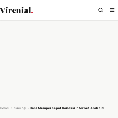
Virenial
.
Home
Teknologi
Cara Mempercepat Koneksi Internet Android