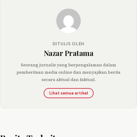
DITULIS OLEH
Nazar Pratama
Seorang jurnalis yang berpengalaman dalam
pemberitaan media online dan menyajikan berita
secara aktual dan faktual.
Lihat semua artikel