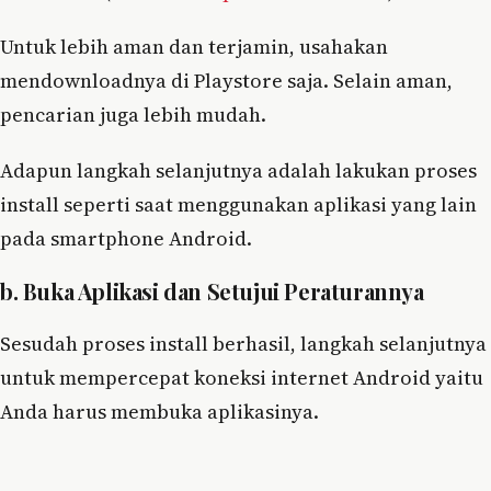
Untuk lebih aman dan terjamin, usahakan
mendownloadnya di Playstore saja. Selain aman,
pencarian juga lebih mudah.
Adapun langkah selanjutnya adalah lakukan proses
install seperti saat menggunakan aplikasi yang lain
pada smartphone Android.
b. Buka Aplikasi dan Setujui Peraturannya
Sesudah proses install berhasil, langkah selanjutnya
untuk mempercepat koneksi internet Android yaitu
Anda harus membuka aplikasinya.